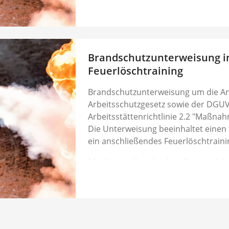
Fahrtkosten werden zusätzlich berec
Nach erfolgter Buchung nehmen wir
auf, um mit Ihnen gemeinsam einen
Brandschutzunterweisung in
Feuerlöschtraining
Brandschutzunterweisung um die A
Arbeitsschutzgesetz sowie der DGUV
Arbeitsstättenrichtlinie 2.2 "Maßna
Die Unterweisung beeinhaltet einen 
ein anschließendes Feuerlöschtraini
Mit diesem Kurs buchen Sie eine In
Teilnehmern. Der Preis bezieht sich 
Fahrtkosten werden zusätzlich berec
Nach erfolgter Buchung nehmen wir
auf, um mit Ihnen gemeinsam einen