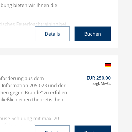
bung bieten wir Ihnen die
tisches Feuerlöschtraining bei
rn. Der Preis bezieht sich auf
Details
Buchen
 werden zusätzlich berechnet.
 automatisch mit Ihnen Kontakt
 passenden Termin zu finden.
EUR 250,00
nforderung aus dem
zzgl. MwSt.
 Information 205-023 und der
hmen gegen Brände" zu erfüllen.
ließlich einen theoretischen
house-Schulung mit max. 20
auf die reine Unterweisung.