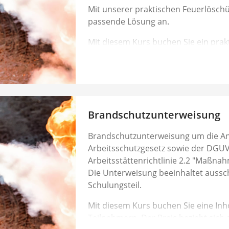
Mit unserer praktischen Feuerlöschü
passende Lösung an.
Mit diesem Kurs buchen Sie ein prak
Ihnen vor OrtS für max. 20 Teilnehme
die reine Unterweisung. Fahrtkosten
Nach erfolgter Buchung nehmen wir
auf, um mit Ihnen gemeinsam einen
Brandschutzunterweisung
Brandschutzunterweisung um die A
Arbeitsschutzgesetz sowie der DGUV
Arbeitsstättenrichtlinie 2.2 "Maßna
Die Unterweisung beeinhaltet aussch
Schulungsteil.
Mit diesem Kurs buchen Sie eine In
Teilnehmern. Der Preis bezieht sich 