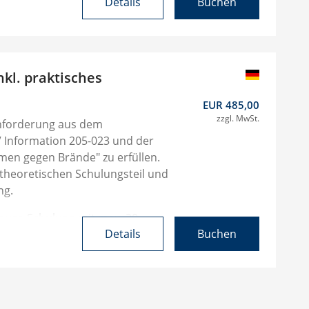
hnet.
Details
Buchen
 automatisch mit Ihnen Kontakt
 passenden Termin zu finden.
kl. praktisches
EUR 485,00
zzgl. MwSt.
nforderung aus dem
 Information 205-023 und der
hmen gegen Brände" zu erfüllen.
theoretischen Schulungsteil und
ng.
house-Schulung mit max. 20
Details
Buchen
auf die reine Unterweisung.
hnet.
 automatisch mit Ihnen Kontakt
 passenden Termin zu finden.